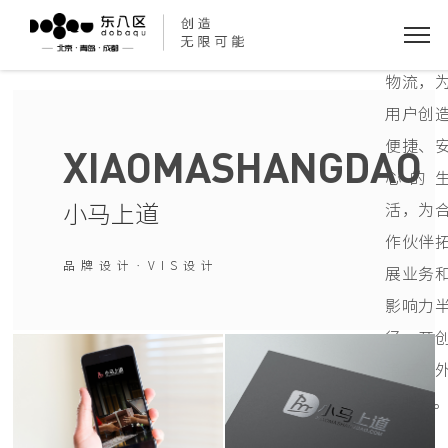
台和线
即时配
物流，
用户创
便捷、
XIAOMASHANGDAO
心的
小马上道
活，为
作伙伴
品牌设计·VIS设计
展业务
影响力
径，开
第三方
卖服务