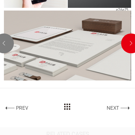
e26e75
e36369
8a898a
PREV
NEXT
RELATED CASES