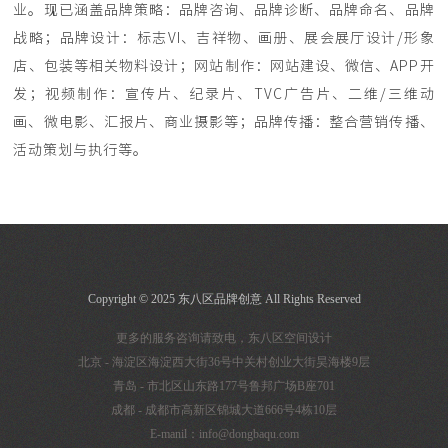
业。现已涵盖品牌策略：品牌咨询、品牌诊断、品牌命名、品牌
战略；品牌设计：标志VI、吉祥物、画册、展会展厅设计/形象
店、包装等相关物料设计；网站制作：网站建设、微信、APP开
发；视频制作：宣传片、纪录片、TVC广告片、二维/三维动
画、微电影、汇报片、商业摄影等；品牌传播：整合营销传播、
活动策划与执行等。
Copyright © 2025 东八区品牌创意 All Rights Reserved
更多的服务咨询请致电，东八区空间设计
北京 - 海淀区海淀西大街36号中关村创业大街昊海楼9层
青岛 - 市北区山东路177号鲁邦广场B座701
成都 - 成都市高新区锦城大道666号4栋10层
E-manil：info@dongbaqu.com