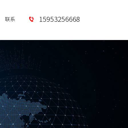
15953256668
联系